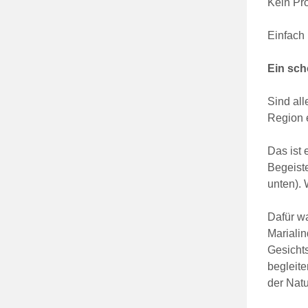
Kein Pro
Einfach
Ein sch
Sind all
Region 
Das ist 
Begeiste
unten). 
Dafür w
Mariali
Gesichts
begleite
der Natu