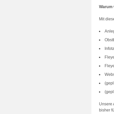
Warum w
Mit dies
Anle
Obst
Infot
Fley
Fleye
Webs
(gepl
(gep
Unsere A
bisher f