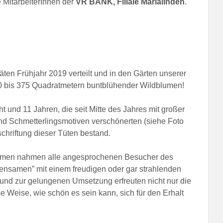
e MitarbeiterInnen der
VR BANK, Filiale Marialinden
.
ten Frühjahr 2019 verteilt und in den Gärten unserer
0 bis 375 Quadratmetern buntblühender Wildblumen!
cht und 11 Jahren, die seit Mitte des Jahres mit großer
und Schmetterlingsmotiven verschönerten (siehe Foto
chriftung dieser Tüten bestand.
nahmen nahmen alle angesprochenen Besucher des
nsamen” mit einem freudigen oder gar strahlenden
und zur gelungenen Umsetzung erfreuten nicht nur die
 Weise, wie schön es sein kann, sich für den Erhalt