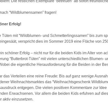
blem: Die restlichen Exemplare “betreuen” ab sofort freundlich
 nach “Wildblumensamen” fragen!
öner Erfolg!
e Tüten mit “Wildblumen- und Schmetterlingssamen” bis zum spä
eingesäät, verspricht dies im Sommer 2019 eine Fläche von 25
ein schöner Erfolg – nicht nur für die beiden Kids im Alter von a
rung “Butterbrot-Tüten” mit vielen unterschiedlichen Blumen- 
Wobei die eigentliche Herausforderung für die Beiden in der Bes
ar das Verteilen eine reine Freude: Bis auf ganz wenige Aus
ndener Weihnachtsmarktes das “Weihnachtsgeschenk Wildblume
ausdruck entgegen. Die vielen positiven Kommentare zur Idee 
nden Erwachsenen. Vor allem die beiden Kids erfuhren auf diese
r aktiv einzusetzen.