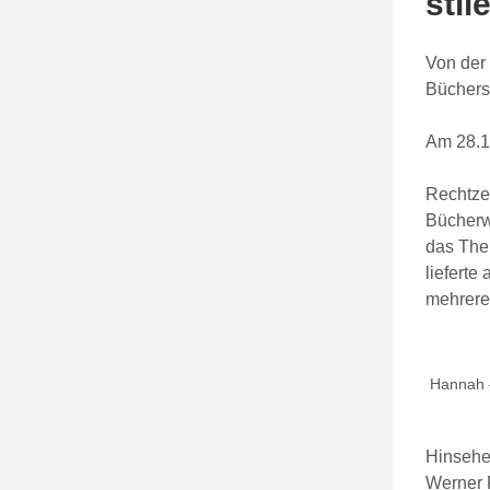
stil
Von der 
Büchersc
Am 28.11
Rechtzei
Bücherw
das The
lieferte
mehrere
Hannah 
Hinsehen
Werner 