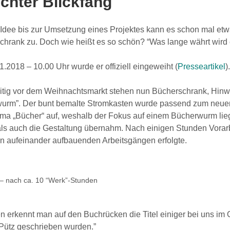
echter Blickfang
Idee bis zur Umsetzung eines Projektes kann es schon mal etwas
hrank zu. Doch wie heißt es so schön? “Was lange währt wird e
.2018 – 10.00 Uhr wurde er offiziell eingeweiht (
Presseartikel
).
tig vor dem Weihnachtsmarkt stehen nun Bücherschrank, Hinwei
urm”. Der bunt bemalte Stromkasten wurde passend zum neuen M
ma „Bücher“ auf, weshalb der Fokus auf einem Bücherwurm lieg
 als auch die Gestaltung übernahm. Nach einigen Stunden Vorar
n aufeinander aufbauenden Arbeitsgängen erfolgte.
– nach ca. 10 “Werk”-Stunden
 erkennt man auf den Buchrücken die Titel einiger bei uns im
Pütz geschrieben wurden.”