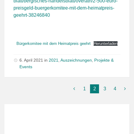
blatt/bergisches-handelsblatt/overath/2-500-euro-
preisgeld-buergerkomitee-mit-dem-heimatpreis-
geehrt-38246840
Bürgerkomitee mit dem Heimatpreis geehrt
Herunterladen
6. April 2021
in
2021
,
Auszeichnungen
,
Projekte &
Events
1
2
3
4