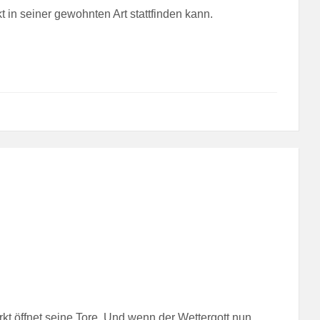
n seiner gewohnten Art stattfinden kann.
t öffnet seine Tore. Und wenn der Wettergott nun