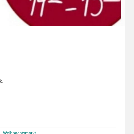
k.
n
,
Weihnachtsmarkt