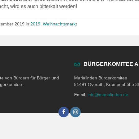
cht, wird es auch bitterkalt werden!
zember 2019
in
2019
,
Weihnachtsmarkt
BÜRGERKOMITEE 
ite von Bürgern für Bürger und
Marialinden Bürgerkomitee
rgerkomitee.
51491 Overath, Krampenhöhe 3
Email:
info@marialinden.de