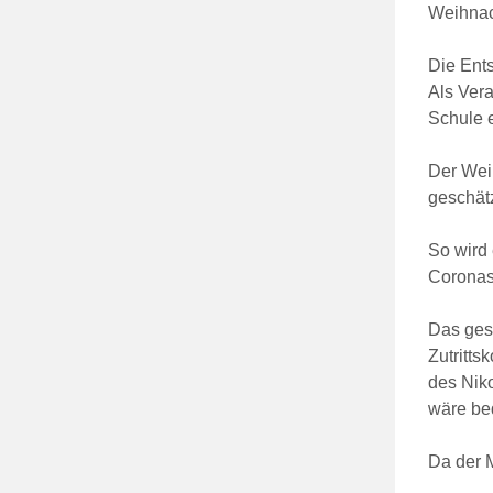
Weihnach
Die Ents
Als Vera
Schule 
Der Weih
geschät
So wird
Coronas
Das gesc
Zutritt
des Niko
wäre bed
Da der M