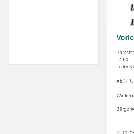
Vorl
Samstag
14:00 –
In der 
Ab 14 U
Wir fre
Bürgerk
10. D