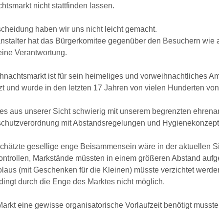
tsmarkt nicht stattfinden lassen.
cheidung haben wir uns nicht leicht gemacht.
nstalter hat das Bürgerkomitee gegenüber den Besuchern wie a
eine Verantwortung.
nachtsmarkt ist für sein heimeliges und vorweihnachtliches Am
zt und wurde in den letzten 17 Jahren von vielen Hunderten vo
 es aus unserer Sicht schwierig mit unserem begrenzten ehre
chutzverordnung mit Abstandsregelungen und Hygienekonzept fü
hätzte gesellige enge Beisammensein wäre in der aktuellen Sit
skontrollen, Markstände müssten in einem größeren Abstand au
laus (mit Geschenken für die Kleinen) müsste verzichtet werd
ingt durch die Enge des Marktes nicht möglich.
arkt eine gewisse organisatorische Vorlaufzeit benötigt musste