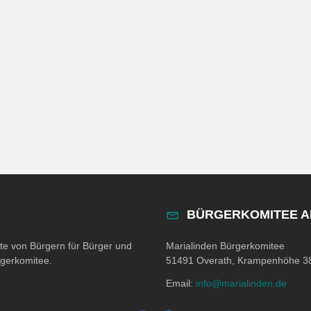
BÜRGERKOMITEE 
ite von Bürgern für Bürger und
Marialinden Bürgerkomitee
rgerkomitee.
51491 Overath, Krampenhöhe 3
Email:
info@marialinden.de