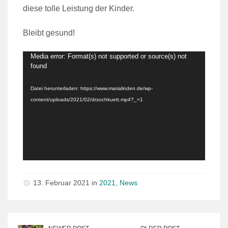
diese tolle Leistung der Kinder.
Bleibt gesund!
Video-
Media error: Format(s) not supported or source(s) not
found
Player
Datei herunterladen: https://www.marialinden.de/wp-
content/uploads/2021/02/drzochkuett.mp4?_=1
13. Februar 2021 in
2021
,
News