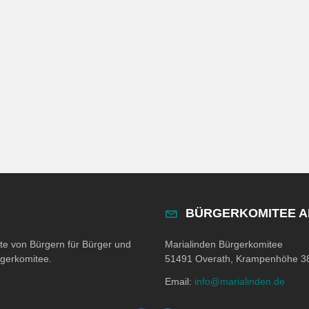
BÜRGERKOMITEE 
ite von Bürgern für Bürger und
Marialinden Bürgerkomitee
rgerkomitee.
51491 Overath, Krampenhöhe 3
Email:
info@marialinden.de