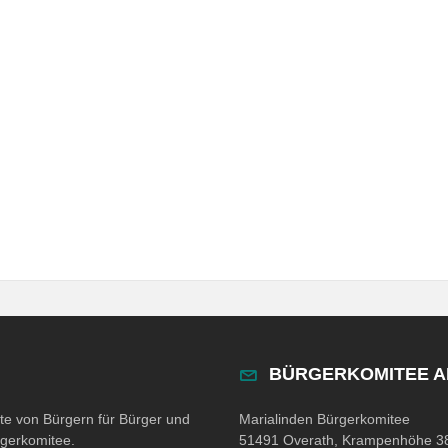
BÜRGERKOMITEE 
ite von Bürgern für Bürger und
Marialinden Bürgerkomitee
rgerkomitee.
51491 Overath, Krampenhöhe 3