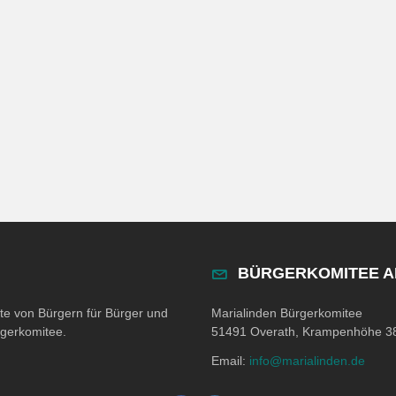
BÜRGERKOMITEE 
ite von Bürgern für Bürger und
Marialinden Bürgerkomitee
rgerkomitee.
51491 Overath, Krampenhöhe 3
Email:
info@marialinden.de