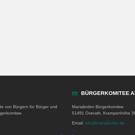
BÜRGERKOMITEE 
ite von Bürgern für Bürger und
Marialinden Bürgerkomitee
rgerkomitee.
51491 Overath, Krampenhöhe 3
Email:
info@marialinden.de